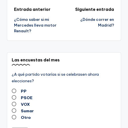
Navegación
Entrada anterior
Siguiente entrada
¿Cómo saber si mi
¿Dónde correr en
de
Mercedes lleva motor
Madrid?
Renault?
entradas
Las encuestas del mes
¿A qué partido votarías si se celebrasen ahora
elecciones?
PP
PSOE
VOX
Sumar
Otro