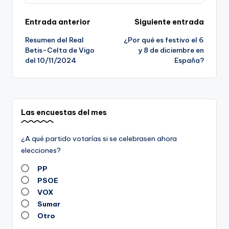
Navegación
Entrada anterior
Siguiente entrada
Resumen del Real
¿Por qué es festivo el 6
de
Betis-Celta de Vigo
y 8 de diciembre en
del 10/11/2024
España?
entradas
Las encuestas del mes
¿A qué partido votarías si se celebrasen ahora
elecciones?
PP
PSOE
VOX
Sumar
Otro