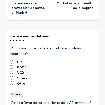
de
una empresa de
Madrid está a la vuelta
protección de datos
de la esquina
entradas
en Madrid
Las encuestas del mes
¿A qué partido votarías si se celebrasen ahora
elecciones?
PP
PSOE
VOX
Sumar
Otro
Enviar
¿Estás a favor del soterramiento de la A5 en Madrid?