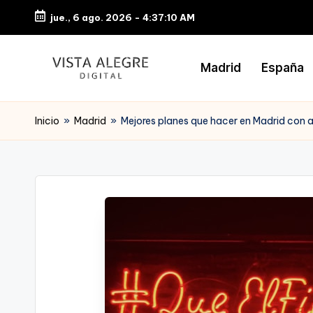
jue., 6 ago. 2026
-
4:37:11 AM
Saltar
al
Madrid
España
contenido
Inicio
»
Madrid
»
Mejores planes que hacer en Madrid con 