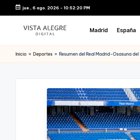
jue., 6 ago. 2026
-
10:52:21 PM
Saltar
al
Madrid
España
contenido
Inicio
»
Deportes
»
Resumen del Real Madrid-Osasuna del