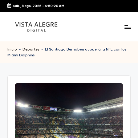
sáb., 8 ago. 2026
-
4:50:20 AM
Saltar
al
contenido
Inicio
»
Deportes
»
El Santiago Bernabéu acogerá la NFL con los
Miami Dolphins