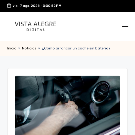
vie., 7 ago. 2026
-
3:30:53 PM
Saltar
al
contenido
Inicio
»
Noticias
»
¿Cómo arrancar un coche sin batería?