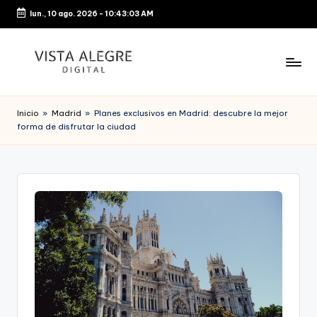
lun., 10 ago. 2026
-
10:43:03 AM
Saltar
al
contenido
Inicio
»
Madrid
»
Planes exclusivos en Madrid: descubre la mejor
forma de disfrutar la ciudad