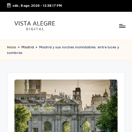
sáb., 8 ago. 2026
-
12:38:17 PM
Saltar
al
contenido
Inicio
»
Madrid
»
Madrid y sus noches inolvidables: entre luces y
sombras