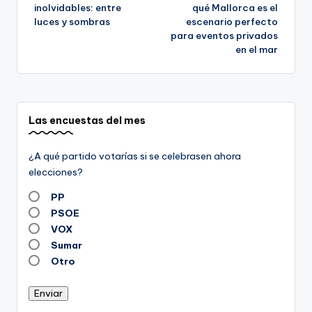
de
inolvidables: entre
qué Mallorca es el
luces y sombras
escenario perfecto
entradas
para eventos privados
en el mar
Las encuestas del mes
¿A qué partido votarías si se celebrasen ahora
elecciones?
PP
PSOE
VOX
Sumar
Otro
Enviar