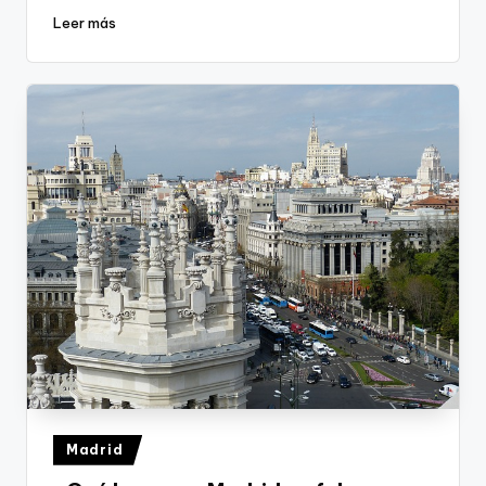
Leer más
Publicado
Madrid
en