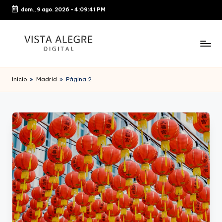
dom., 9 ago. 2026
-
4:09:42 PM
Saltar
al
contenido
Inicio
»
Madrid
»
Página 2