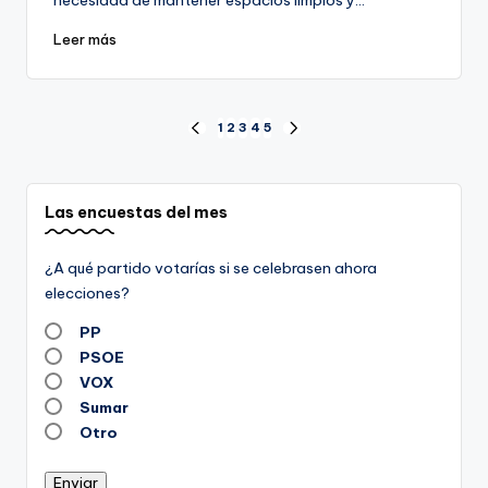
necesidad de mantener espacios limpios y…
Leer más
Navegación
1
2
3
4
5
PÁGINA
SIGUIENTE
ANTERIOR
PÁGINA
de
entradas
Las encuestas del mes
¿A qué partido votarías si se celebrasen ahora
elecciones?
PP
PSOE
VOX
Sumar
Otro
Enviar