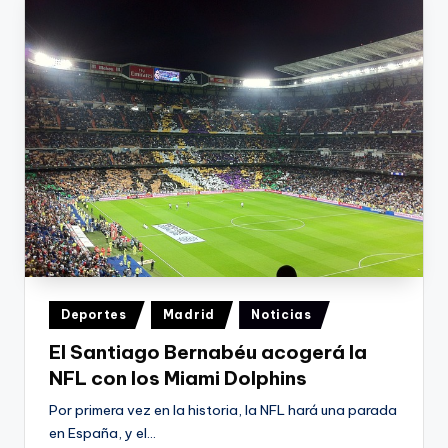
Publicado
Deportes
Madrid
Noticias
en
El Santiago Bernabéu acogerá la
NFL con los Miami Dolphins
Por primera vez en la historia, la NFL hará una parada
en España, y el…