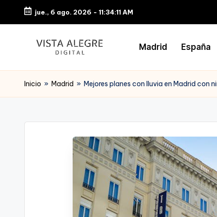
jue., 6 ago. 2026
-
11:34:12 AM
Saltar
al
Madrid
España
contenido
Inicio
»
Madrid
»
Mejores planes con lluvia en Madrid con n